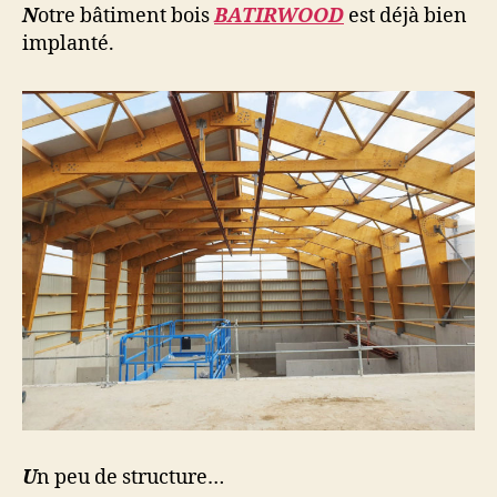
N
otre bâtiment bois
BATIRWOOD
est déjà bien
implanté.
U
n peu de structure…