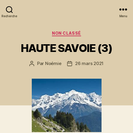
Recherche
Menu
Catégories
NON CLASSÉ
HAUTE SAVOIE (3)
Par
Noémie
26 mars 2021
Auteur
Date
de
de
l’article
l’article