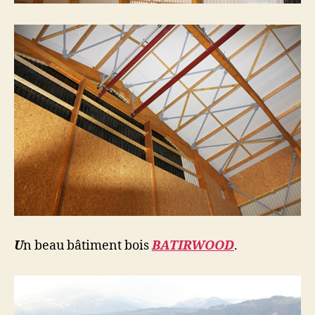
U
n beau bâtiment bois
BATIRWOOD
.