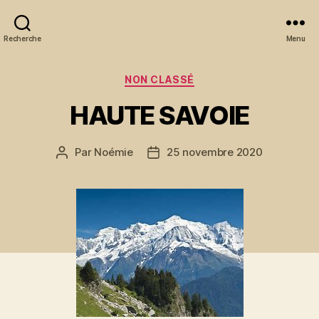
Recherche
Menu
Catégories
NON CLASSÉ
HAUTE SAVOIE
Par
Noémie
25 novembre 2020
Auteur
Date
de
de
l’article
l’article