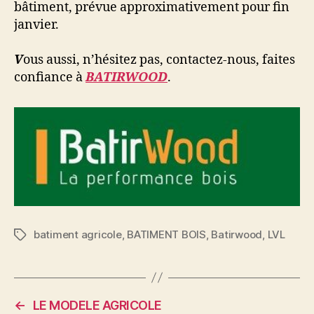
bâtiment, prévue approximativement pour fin
janvier.
V
ous aussi, n’hésitez pas, contactez-nous, faites
confiance à
BATIRWOOD
.
batiment agricole
,
BATIMENT BOIS
,
Batirwood
,
LVL
Étiquettes
←
LE MODELE AGRICOLE