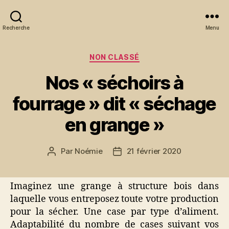
Recherche
Menu
Catégories
NON CLASSÉ
Nos « séchoirs à
fourrage » dit « séchage
en grange »
Par
Noémie
21 février 2020
Auteur
Date
de
de
l’article
l’article
Imaginez une grange à structure bois dans
laquelle vous entreposez toute votre production
pour la sécher. Une case par type d’aliment.
Adaptabilité du nombre de cases suivant vos