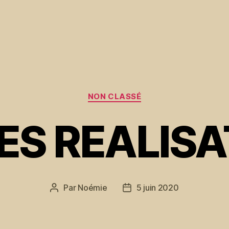
Catégories
NON CLASSÉ
ES REALISA
Par
Noémie
5 juin 2020
Auteur
Date
de
de
l’article
l’article