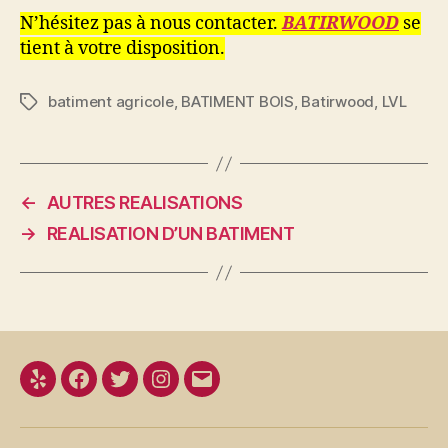
N’hésitez pas à nous contacter.
BATIRWOOD
se
tient à votre disposition.
batiment agricole
,
BATIMENT BOIS
,
Batirwood
,
LVL
Étiquettes
←
AUTRES REALISATIONS
→
REALISATION D’UN BATIMENT
Yelp
Facebook
Twitter
Instagram
E-
mail