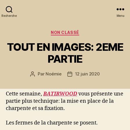
Recherche
Menu
Catégories
NON CLASSÉ
TOUT EN IMAGES: 2EME
PARTIE
Par
Noémie
12 juin 2020
Auteur
Date
de
de
l’article
l’article
Cette semaine,
BATIRWOOD
vous présente une
partie plus technique: la mise en place de la
charpente et sa fixation.
Les fermes de la charpente se posent.